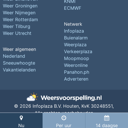
KNMI
Weer Groningen
ECMWF
Weer Nijmegen
Weer Rotterdam
Netwerk
Weer Tilburg
Infoplaza
Weer Utrecht
Buienalarm
Weerplaza
Weer algemeen
Verkeerplaza
Nederland
Moopmoop
Sneeuwhoogte
Weeronline
Vakantielanden
Panahon.ph
Adverteren
© 2026 Infoplaza B.V. Houten,
KvK 30248551,
Alle rechten voorbehouden
Privacy Instellingen
Nu
Per uur
14 daagse