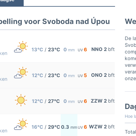
elling voor Svoboda nad Úpou
Wee
De l
Svob
NNO 2
bft
13°C
/
23°C
0
6
mm
UV
comp
ken
kome
verw
vera
ONO 2
bft
12°C
/
23°C
0
5
mm
UV
onze
ken
ZZW 2
bft
12°C
/
27°C
0
6
mm
UV
Da
Hoe l
WZW 2
bft
16°C
/
29°C
0.3
6
mm
UV
ken
Total