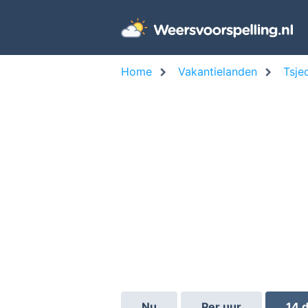
Home
Vakantielanden
Tsje
Nu
Per uur
14 