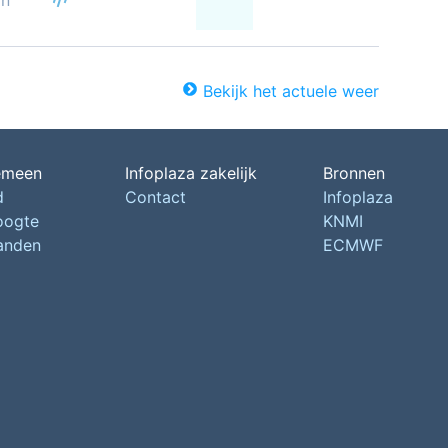
on
Bekijk het actuele weer
emeen
Infoplaza zakelijk
Bronnen
d
Contact
Infoplaza
oogte
KNMI
landen
ECMWF