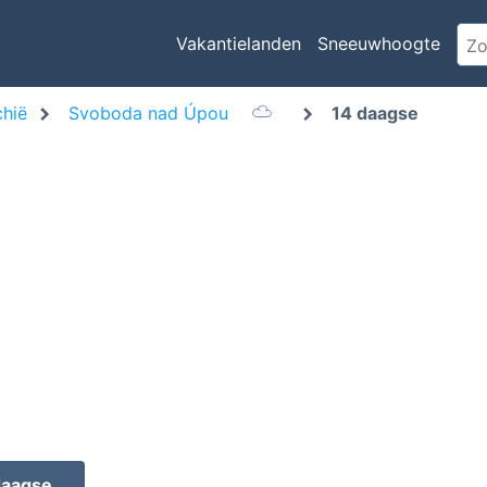
Vakantielanden
Sneeuwhoogte
chië
Svoboda nad Úpou
14 daagse
daagse