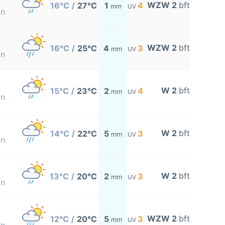
WZW 2
bft
16°C
/
27°C
1
4
mm
UV
on
WZW 2
bft
16°C
/
25°C
4
3
mm
UV
on
W 2
bft
15°C
/
23°C
2
4
mm
UV
on
W 2
bft
14°C
/
22°C
5
3
mm
UV
on
W 2
bft
13°C
/
20°C
2
3
mm
UV
on
WZW 2
bft
12°C
/
20°C
5
3
mm
UV