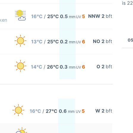
is 2
NNW 2
bft
16°C
/
25°C
0.5
5
mm
UV
ken
05
NO 2
bft
13°C
/
25°C
0.2
6
mm
UV
O 2
bft
14°C
/
26°C
0.3
6
mm
UV
W 2
bft
16°C
/
27°C
0.6
5
mm
UV