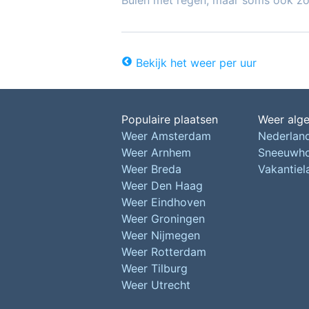
Buien met regen, maar soms ook z
Bekijk het weer per uur
Populaire plaatsen
Weer alg
Weer Amsterdam
Nederlan
Weer Arnhem
Sneeuwh
Weer Breda
Vakantie
Weer Den Haag
Weer Eindhoven
Weer Groningen
Weer Nijmegen
Weer Rotterdam
Weer Tilburg
Weer Utrecht