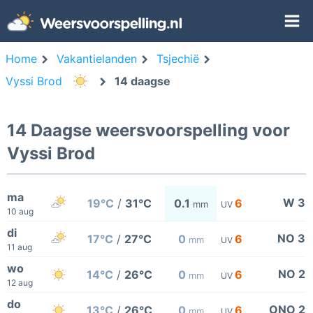
Home
Vakantielanden
Tsjechië
Vyssi Brod
14 daagse
14 Daagse weersvoorspelling voor
Vyssi Brod
ma
W 3
19°C
/
31°C
0.1
6
mm
UV
10 aug
di
NO 3
17°C
/
27°C
0
6
mm
UV
11 aug
wo
NO 2
14°C
/
26°C
0
6
mm
UV
12 aug
do
ONO 2
13°C
/
26°C
0
6
mm
UV