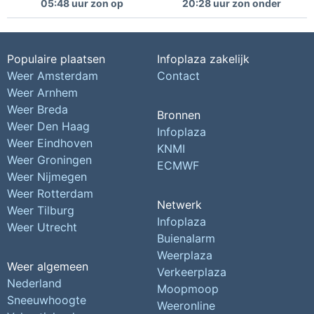
05:48 uur zon op
20:28 uur zon onder
Populaire plaatsen
Infoplaza zakelijk
Weer Amsterdam
Contact
Weer Arnhem
Weer Breda
Bronnen
Weer Den Haag
Infoplaza
Weer Eindhoven
KNMI
Weer Groningen
ECMWF
Weer Nijmegen
Weer Rotterdam
Netwerk
Weer Tilburg
Infoplaza
Weer Utrecht
Buienalarm
Weerplaza
Weer algemeen
Verkeerplaza
Nederland
Moopmoop
Sneeuwhoogte
Weeronline