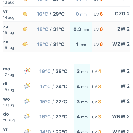
13 aug
vr
OZO 2
16°C
/
29°C
0
6
mm
UV
14 aug
za
ZW 2
18°C
/
31°C
0.3
6
mm
UV
15 aug
zo
WZW 2
19°C
/
31°C
1
6
mm
UV
16 aug
ma
W 2
19°C
/
28°C
3
4
mm
UV
17 aug
di
W 2
17°C
/
24°C
4
3
mm
UV
18 aug
wo
W 2
15°C
/
22°C
3
3
mm
UV
19 aug
do
WNW 2
16°C
/
23°C
4
3
mm
UV
20 aug
vr
WZW 2
14°C
/
22°C
4
3
mm
UV