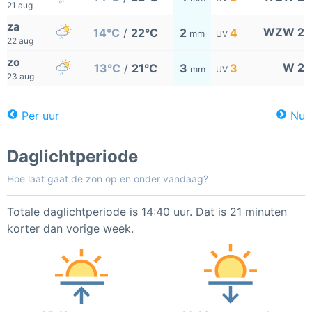
21 aug
za
WZW 2
14°C
/
22°C
2
4
mm
UV
22 aug
zo
W 2
13°C
/
21°C
3
3
mm
UV
23 aug
Per uur
Nu
Daglichtperiode
Hoe laat gaat de zon op en onder vandaag?
Totale daglichtperiode is 14:40 uur. Dat is 21 minuten
korter dan vorige week.