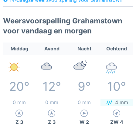
Weersvoorspelling Grahamstown
voor vandaag en morgen
Middag
Avond
Nacht
Ochtend
20°
12°
9°
10°
0 mm
0 mm
0 mm
4 mm
Z 3
Z 3
W 2
ZW 4