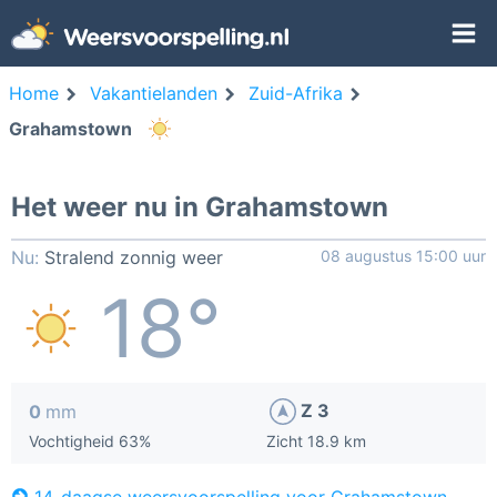
Home
Vakantielanden
Zuid-Afrika
Grahamstown
Het weer nu in Grahamstown
Nu:
Stralend zonnig weer
08 augustus 15:00 uur
18°
Z 3
0
mm
Vochtigheid 63%
Zicht 18.9 km
14-daagse weersvoorspelling voor Grahamstown