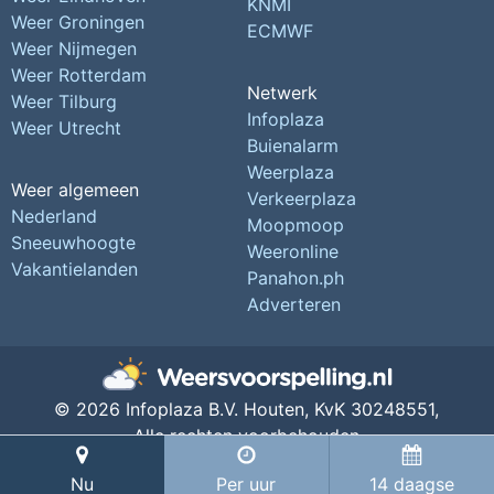
KNMI
Weer Groningen
ECMWF
Weer Nijmegen
Weer Rotterdam
Netwerk
Weer Tilburg
Infoplaza
Weer Utrecht
Buienalarm
Weerplaza
Weer algemeen
Verkeerplaza
Nederland
Moopmoop
Sneeuwhoogte
Weeronline
Vakantielanden
Panahon.ph
Adverteren
© 2026 Infoplaza B.V. Houten,
KvK 30248551,
Alle rechten voorbehouden
Privacy Instellingen
Nu
Per uur
14 daagse