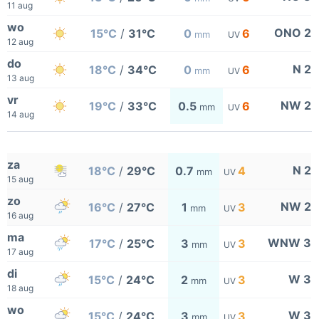
11 aug
wo
ONO 2
15°C
/
31°C
0
6
mm
UV
12 aug
do
N 2
18°C
/
34°C
0
6
mm
UV
13 aug
vr
NW 2
19°C
/
33°C
0.5
6
mm
UV
14 aug
za
N 2
18°C
/
29°C
0.7
4
mm
UV
15 aug
zo
NW 2
16°C
/
27°C
1
3
mm
UV
16 aug
ma
WNW 3
17°C
/
25°C
3
3
mm
UV
17 aug
di
W 3
15°C
/
24°C
2
3
mm
UV
18 aug
wo
W 3
15°C
/
24°C
3
3
mm
UV