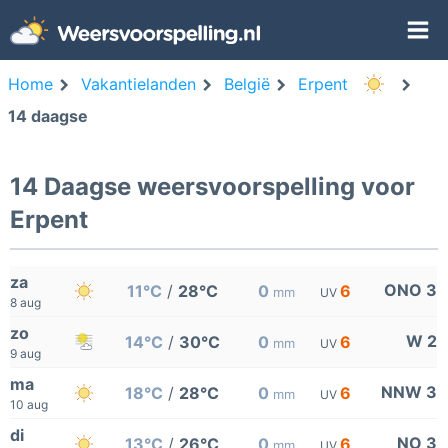
Home
Vakantielanden
België
Erpent
14 daagse
14 Daagse weersvoorspelling voor
Erpent
za
ONO 3
11°C
/
28°C
0
6
mm
UV
8 aug
zo
W 2
14°C
/
30°C
0
6
mm
UV
9 aug
ma
NNW 3
18°C
/
28°C
0
6
mm
UV
10 aug
di
NO 3
13°C
/
26°C
0
6
mm
UV