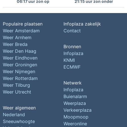
06:17 uur zon op
21:15 uur zon onder
Populaire plaatsen
Infoplaza zakelijk
Weer Amsterdam
Contact
Weer Arnhem
Weer Breda
Bronnen
Weer Den Haag
Infoplaza
Weer Eindhoven
KNMI
Weer Groningen
ECMWF
Weer Nijmegen
Weer Rotterdam
Netwerk
Weer Tilburg
Infoplaza
Weer Utrecht
Buienalarm
Weerplaza
Weer algemeen
Verkeerplaza
Nederland
Moopmoop
Sneeuwhoogte
Weeronline