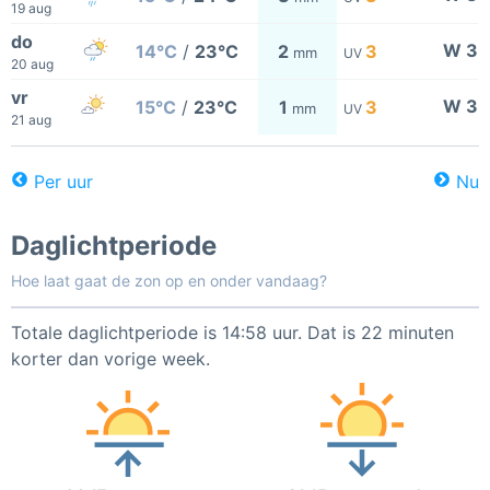
19 aug
do
W 3
14°C
/
23°C
2
3
mm
UV
20 aug
vr
W 3
15°C
/
23°C
1
3
mm
UV
21 aug
Per uur
Nu
Daglichtperiode
Hoe laat gaat de zon op en onder vandaag?
Totale daglichtperiode is 14:58 uur. Dat is 22 minuten
korter dan vorige week.