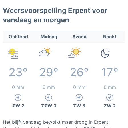
Weersvoorspelling Erpent voor
vandaag en morgen
Ochtend
Middag
Avond
Nacht
23°
29°
26°
17°
0 mm
0 mm
0 mm
0 mm
ZW 2
ZZW 3
ZW 3
ZW 2
Het blijft vandaag bewolkt maar droog in Erpent.