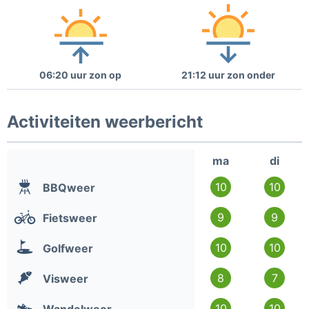
06:20 uur zon op
21:12 uur zon onder
Activiteiten weerbericht
ma
di
10
10
BBQweer
9
9
Fietsweer
10
10
Golfweer
8
7
Visweer
10
10