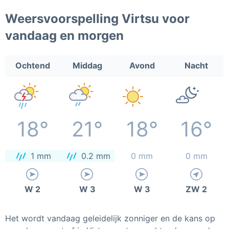
Weersvoorspelling Virtsu voor
vandaag en morgen
Ochtend
Middag
Avond
Nacht
18°
21°
18°
16°
1 mm
0.2 mm
0 mm
0 mm
W 2
W 3
W 3
ZW 2
Het wordt vandaag geleidelijk zonniger en de kans op