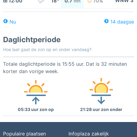
WNW 3
di 12:00
18°
0.7
70%
mm
Nu
14 daagse
Daglichtperiode
Hoe laat gaat de zon op en onder vandaag?
Totale daglichtperiode is 15:55 uur. Dat is 32 minuten
korter dan vorige week.
05:33 uur zon op
21:28 uur zon onder
Populaire plaatsen
Infoplaza zakelijk