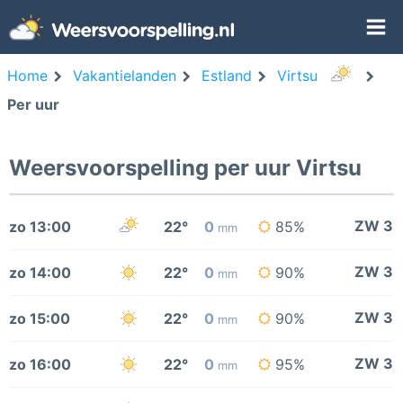
Home
Vakantielanden
Estland
Virtsu
Per uur
Weersvoorspelling per uur Virtsu
ZW 3
zo 13:00
22°
0
85%
mm
ZW 3
zo 14:00
22°
0
90%
mm
ZW 3
zo 15:00
22°
0
90%
mm
ZW 3
zo 16:00
22°
0
95%
mm