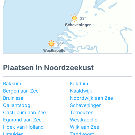
23°
Scheveningen
23°
Westkapelle
Plaatsen in Noordzeekust
Bakkum
Kijkduin
Bergen aan Zee
Naaldwijk
Bruinisse
Noordwijk aan Zee
Callantsoog
Scheveningen
Castricum aan Zee
Terneuzen
Egmond aan Zee
Westkapelle
Hoek van Holland
Wijk aan Zee
IJmuiden
Zandvoort