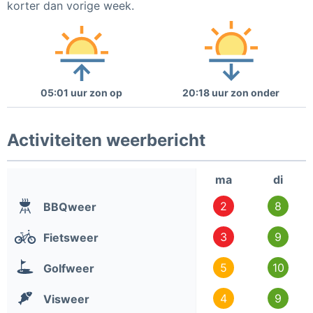
korter dan vorige week.
05:01 uur zon op
20:18 uur zon onder
Activiteiten weerbericht
ma
di
2
8
BBQweer
3
9
Fietsweer
5
10
Golfweer
4
9
Visweer