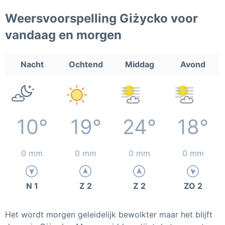
Weersvoorspelling Giżycko voor
vandaag en morgen
Nacht
Ochtend
Middag
Avond
10°
19°
24°
18°
0 mm
0 mm
0 mm
0 mm
N 1
Z 2
Z 2
ZO 2
Het wordt morgen geleidelijk bewolkter maar het blijft