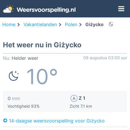
Home
Vakantielanden
Polen
Giżycko
Het weer nu in Giżycko
Nu:
Helder weer
09 augustus 03:00 uur
10°
Z 1
0
mm
Vochtigheid 93%
Zicht 7.1 km
14-daagse weersvoorspelling voor Giżycko