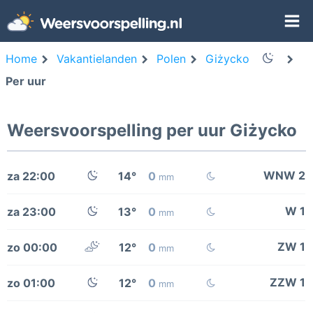
Home
Vakantielanden
Polen
Giżycko
Per uur
Weersvoorspelling per uur Giżycko
WNW 2
za 22:00
14°
0
mm
W 1
za 23:00
13°
0
mm
ZW 1
zo 00:00
12°
0
mm
ZZW 1
zo 01:00
12°
0
mm