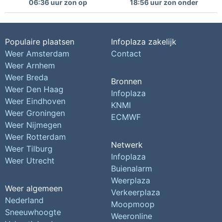
06:36 uur zon op
18:56 uur zon onder
Populaire plaatsen
Infoplaza zakelijk
Weer Amsterdam
Contact
Weer Arnhem
Weer Breda
Bronnen
Weer Den Haag
Infoplaza
Weer Eindhoven
KNMI
Weer Groningen
ECMWF
Weer Nijmegen
Weer Rotterdam
Netwerk
Weer Tilburg
Infoplaza
Weer Utrecht
Buienalarm
Weerplaza
Weer algemeen
Verkeerplaza
Nederland
Moopmoop
Sneeuwhoogte
Weeronline