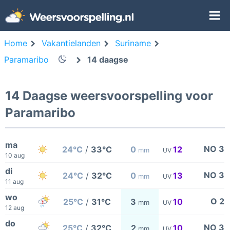
Home
Vakantielanden
Suriname
Paramaribo
14 daagse
14 Daagse weersvoorspelling voor
Paramaribo
ma
NO 3
24°C
/
33°C
0
12
mm
UV
10 aug
di
NO 3
24°C
/
32°C
0
13
mm
UV
11 aug
wo
O 2
25°C
/
31°C
3
10
mm
UV
12 aug
do
NO 3
25°C
/
32°C
2
10
mm
UV