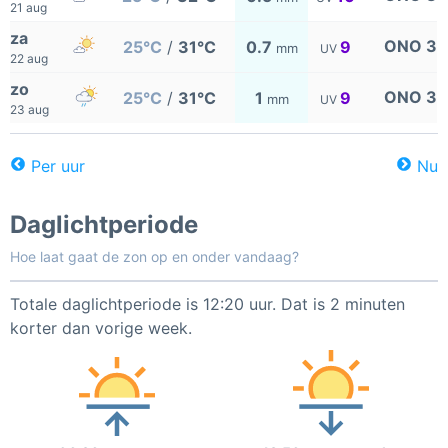
21 aug
za
ONO 3
25°C
/
31°C
0.7
9
mm
UV
22 aug
zo
ONO 3
25°C
/
31°C
1
9
mm
UV
23 aug
Per uur
Nu
Daglichtperiode
Hoe laat gaat de zon op en onder vandaag?
Totale daglichtperiode is 12:20 uur. Dat is 2 minuten
korter dan vorige week.