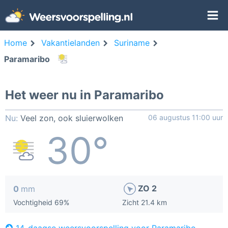
Home
Vakantielanden
Suriname
Paramaribo
Het weer nu in Paramaribo
Nu:
Veel zon, ook sluierwolken
06 augustus 11:00 uur
30°
ZO 2
0
mm
Vochtigheid 69%
Zicht 21.4 km
14-daagse weersvoorspelling voor Paramaribo