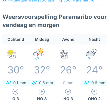
Weersvoorspelling Paramaribo voor
vandaag en morgen
Ochtend
Middag
Avond
Nacht
30°
32°
26°
24°
0.1 mm
0.5 mm
0 mm
0.6 mm
O 3
NO 3
NO 3
ONO 2