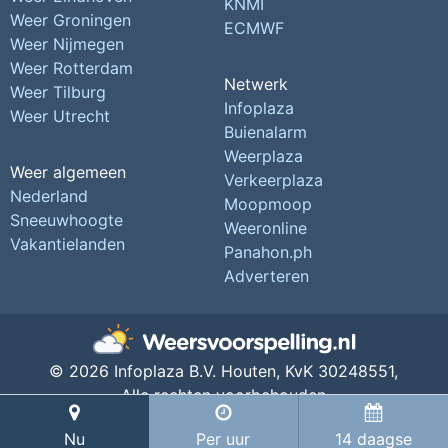
KNMI
Weer Groningen
ECMWF
Weer Nijmegen
Weer Rotterdam
Netwerk
Weer Tilburg
Infoplaza
Weer Utrecht
Buienalarm
Weerplaza
Weer algemeen
Verkeerplaza
Nederland
Moopmoop
Sneeuwhoogte
Weeronline
Vakantielanden
Panahon.ph
Adverteren
© 2026 Infoplaza B.V. Houten,
KvK 30248551,
Alle rechten voorbehouden
Privacy Instellingen
Nu
Per uur
14 daagse