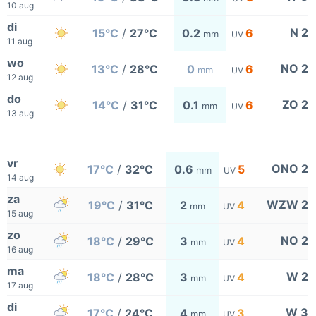
10 aug
di
N 2
15°C
/
27°C
0.2
6
mm
UV
11 aug
wo
NO 2
13°C
/
28°C
0
6
mm
UV
12 aug
do
ZO 2
14°C
/
31°C
0.1
6
mm
UV
13 aug
vr
ONO 2
17°C
/
32°C
0.6
5
mm
UV
14 aug
za
WZW 2
19°C
/
31°C
2
4
mm
UV
15 aug
zo
NO 2
18°C
/
29°C
3
4
mm
UV
16 aug
ma
W 2
18°C
/
28°C
3
4
mm
UV
17 aug
di
W 3
17°C
/
24°C
4
3
mm
UV