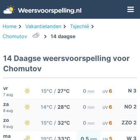
Home
Vakantielanden
Tsjechië
Chomutov
14 daagse
14 Daagse weersvoorspelling voor
Chomutov
vr
N 3
15°C
/
27°C
0
6
mm
UV
7 aug
za
NO 2
14°C
/
28°C
0
6
mm
UV
8 aug
zo
ZZO 2
15°C
/
32°C
0
6
mm
UV
9 aug
ma
W 3
19°C
/
33°C
0.5
5
mm
UV