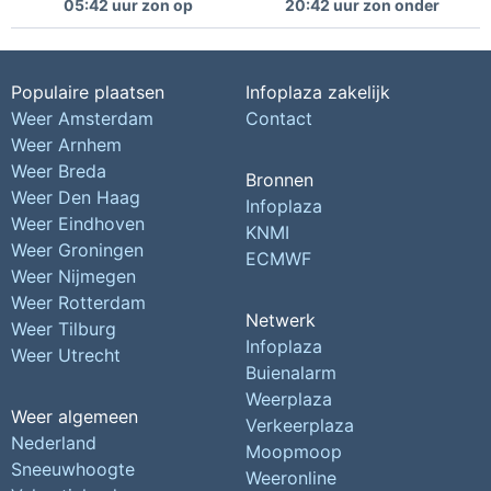
05:42 uur zon op
20:42 uur zon onder
Populaire plaatsen
Infoplaza zakelijk
Weer Amsterdam
Contact
Weer Arnhem
Weer Breda
Bronnen
Weer Den Haag
Infoplaza
Weer Eindhoven
KNMI
Weer Groningen
ECMWF
Weer Nijmegen
Weer Rotterdam
Netwerk
Weer Tilburg
Infoplaza
Weer Utrecht
Buienalarm
Weerplaza
Weer algemeen
Verkeerplaza
Nederland
Moopmoop
Sneeuwhoogte
Weeronline