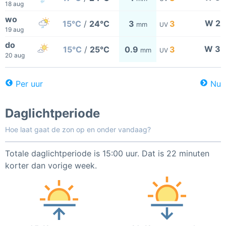
18 aug
wo
W 2
15°C
/
24°C
3
3
mm
UV
19 aug
do
W 3
15°C
/
25°C
0.9
3
mm
UV
20 aug
Per uur
Nu
Daglichtperiode
Hoe laat gaat de zon op en onder vandaag?
Totale daglichtperiode is 15:00 uur. Dat is 22 minuten
korter dan vorige week.