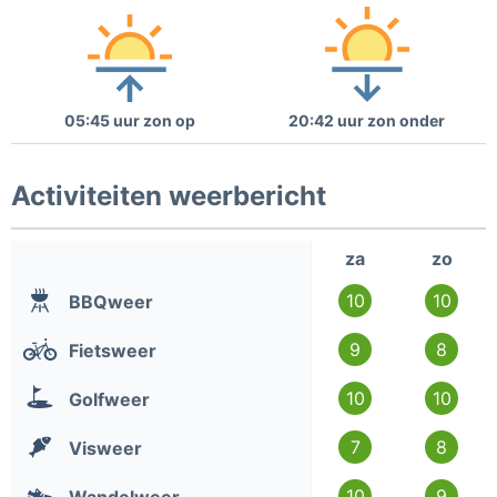
05:45 uur zon op
20:42 uur zon onder
Activiteiten weerbericht
za
zo
10
10
BBQweer
9
8
Fietsweer
10
10
Golfweer
7
8
Visweer
10
9