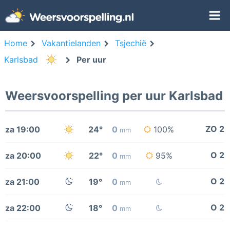
Home
Vakantielanden
Tsjechië
Karlsbad
Per uur
Weersvoorspelling per uur Karlsbad
ZO 2
za 19:00
24°
0
100%
mm
O 2
za 20:00
22°
0
95%
mm
O 2
za 21:00
19°
0
mm
O 2
za 22:00
18°
0
mm