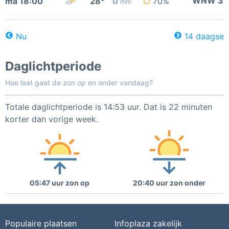
WNW 3
ma 18:00
28°
0
70%
mm
Nu
14 daagse
Daglichtperiode
Hoe laat gaat de zon op en onder vandaag?
Totale daglichtperiode is 14:53 uur. Dat is 22 minuten
korter dan vorige week.
05:47 uur zon op
20:40 uur zon onder
Populaire plaatsen
Infoplaza zakelijk